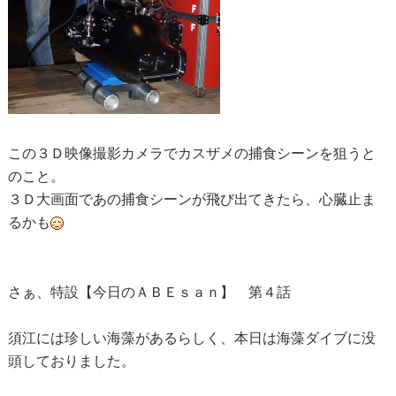
この３Ｄ映像撮影カメラでカスザメの捕食シーンを狙うと
のこと。
３Ｄ大画面であの捕食シーンが飛び出てきたら、心臓止ま
るかも
さぁ、特設【今日のＡＢＥｓａｎ】 第４話
須江には珍しい海藻があるらしく、本日は海藻ダイブに没
頭しておりました。