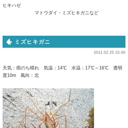
ヒキハゼ
マトウダイ・ミズヒキガニなど
ミズヒキガニ
2011.02.25 15:40
天気：雨のち晴れ 気温：14℃ 水温：17℃～16℃ 透明
度10m 風向：北