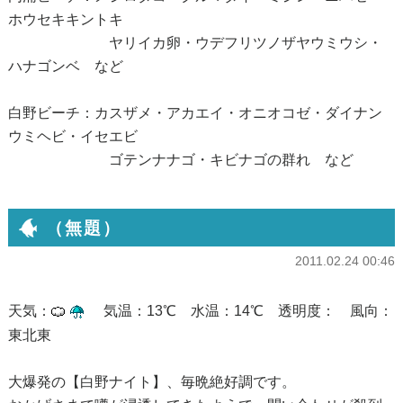
ホウセキキントキ
ヤリイカ卵・ウデフリツノザヤウミウシ・
ハナゴンベ など
白野ビーチ：カスザメ・アカエイ・オニオコゼ・ダイナン
ウミヘビ・イセエビ
ゴテンナナゴ・キビナゴの群れ など
（無題）
2011.02.24 00:46
天気：
気温：13℃ 水温：14℃ 透明度： 風向：
東北東
大爆発の【白野ナイト】、毎晩絶好調です。