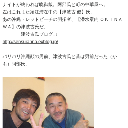
ナイトが終われば晩御飯。阿部氏と町の中華屋へ。
左はこれまた須江滞在中の【津波古 健】氏。
あの沖縄・レッドビーチの開拓者、【潜水案内 ＯＫＩＮＡ
ＷＡ】の津波古氏だ。
津波古氏ブログ↓↓
http://sensuianna.exblog.jp/
バリバリ沖縄顔の男前、津波古氏と昔は男前だった（か
も）阿部氏。