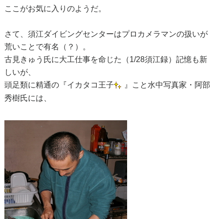
ここがお気に入りのようだ。
さて、須江ダイビングセンターはプロカメラマンの扱いが
荒いことで有名（？）。
古見きゅう氏に大工仕事を命じた（1/28須江録）記憶も新
しいが、
頭足類に精通の『イカタコ王子
』こと水中写真家・阿部
秀樹氏には、