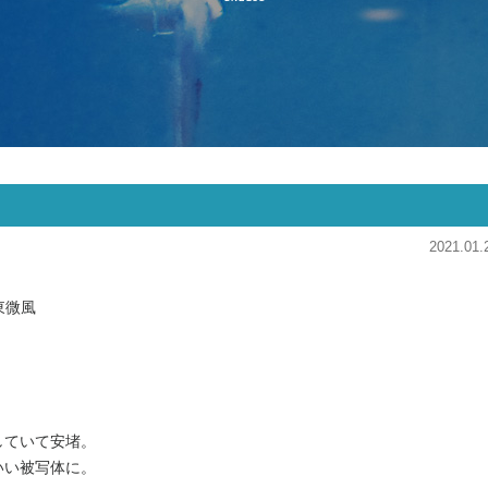
2021.01.
東微風
していて安堵。
いい被写体に。