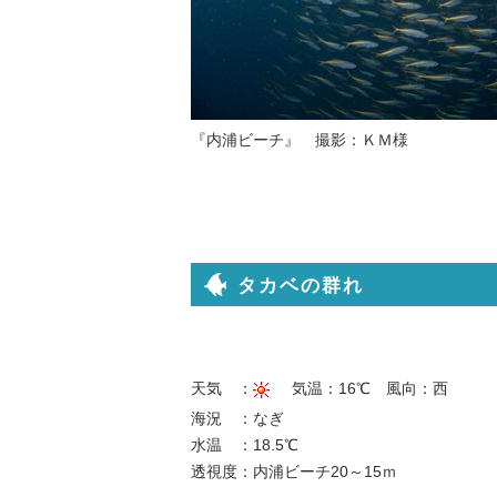
『内浦ビーチ』 撮影：ＫＭ様
タカベの群れ
天気 ：
気温：16℃ 風向：西
海況 ：なぎ
水温 ：18.5℃
透視度：内浦ビーチ20～15ｍ