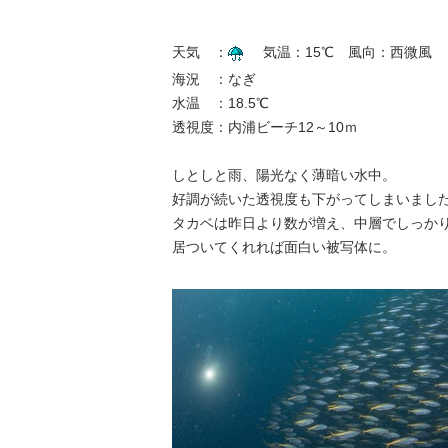
天気 ：
気温：15℃ 風向：西微風
海況 ：なぎ
水温 ：18.5℃
透視度：内浦ビーチ12～10ｍ
しとしと雨、陽光なく薄暗い水中。
好調が続いた透視度も下がってしまいまし
タカベは昨日より数が増え、中層でしっか
居ついてくれれば面白い被写体に。