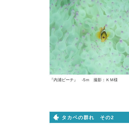
『内浦ビーチ』 -5ｍ 撮影：ＫＭ様
タカベの群れ その2