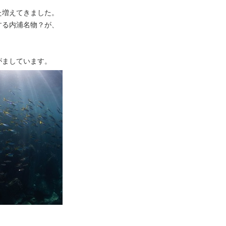
た増えてきました。
する内浦名物？が、
がましています。