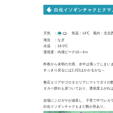
白化イソギンチャクとクマ
天気 ：
気温：14℃ 風向：北北
海況 ：なぎ
水温 ：18.0℃
透視度：内浦ビーチ10～6ｍ
昨夜から未明の大雨、水中は濁ってしまい
すっきり戻るには2,3日はかかるかな～
敷石エリアやゴロタエリアにマトウダイの
タカベ群れも居ついており、透視度上がれ
岩場にシロガヤが成長し、子育て中ワレカ
白化イソギンチャクもまだ数か所あり。