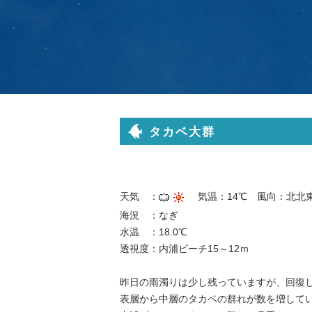
タカベ大群
天気 ：
気温：14℃ 風向：北北
海況 ：なぎ
水温 ：18.0℃
透視度：内浦ビーチ15～12ｍ
昨日の雨濁りは少し残っていますが、回復
表層から中層のタカベの群れが数を増して