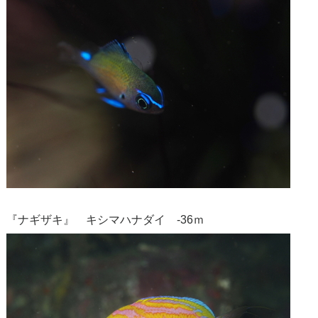
『ナギザキ』 キシマハナダイ -36ｍ