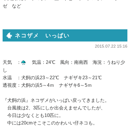
ゼ など
ネコザメ いっぱい
2015.07.22 15:16
天気 ：
気温：24℃ 風向：南南西 海況：うねり少
し
水温 ：犬飼の浜23～22℃ ナギザキ23～21℃
透視度：犬飼の浜5～4ｍ ナギザキ6～5ｍ
『犬飼の浜』ネコザメがいっぱい戻ってきました。
台風後は2、3匹にしか出会えませんでしたが、
今日は少なくとも10匹に。
中には20cmそこそこのかわいい仔ネコも。