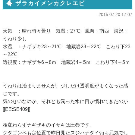
ザラカイメンカクレエビ
2015.07.20 17:07
天気 ：晴れ時々曇り 気温：27℃ 風向：南西 海況：
うねり少し
水温 ：ナギザキ23～21℃ 地蔵岩23～22℃ こわり下23
～22℃
透視度：ナギザキ6～8ｍ 地蔵岩4～5ｍ こわり下4～5ｍ
うねりは治まりませんが、少しだけ透明度がよくなった感
じです。
気のせいなのか、それとも濁った水に目が慣れてきたのか
[[EE:SE409]]
相変わらずナギザキのイサキは圧巻です。
クダゴンベも定位置で昨日見たスジハナダイygも元気でし