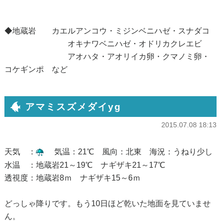
◆地蔵岩 カエルアンコウ・ミジンベニハゼ・スナダコ
オキナワベニハゼ・オドリカクレエビ
アオハタ・アオリイカ卵・クマノミ卵・
コケギンポ など
アマミスズメダイyg
2015.07.08 18:13
天気 ：
気温：21℃ 風向：北東 海況：うねり少し
水温 ：地蔵岩21～19℃ ナギザキ21～17℃
透視度：地蔵岩8ｍ ナギザキ15～6ｍ
どっしゃ降りです。もう10日ほど乾いた地面を見ていませ
ん。