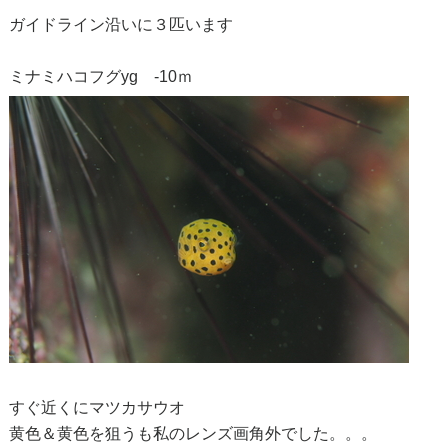
ガイドライン沿いに３匹います
ミナミハコフグyg -10ｍ
すぐ近くにマツカサウオ
黄色＆黄色を狙うも私のレンズ画角外でした。。。