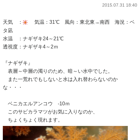
2015.07.31 18:40
天気 ：
気温：31℃ 風向：東北東→南西 海況：ベ
タ凪
水温 ：ナギザキ24～21℃
透視度：ナギザキ4～2ｍ
『ナギザキ』
表層～中層の濁りのため、暗～い水中でした。
また一荒れでもしないと水は入れ替わらないのか
な・・・
ベニカエルアンコウ -10ｍ
このサビカラマツがお気に入りなのか、
ちょくちょく現れます。