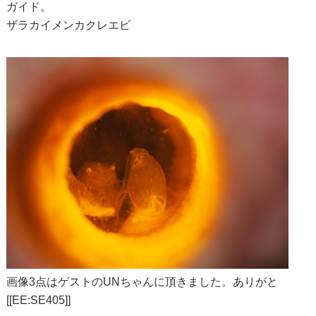
ガイド。
ザラカイメンカクレエビ
画像3点はゲストのUNちゃんに頂きました。ありがと
[[EE:SE405]]