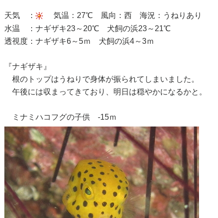
天気 ：
気温：27℃ 風向：西 海況：うねりあり
水温 ：ナギザキ23～20℃ 犬飼の浜23～21℃
透視度：ナギザキ6～5ｍ 犬飼の浜4～3ｍ
『ナギザキ』
根のトップはうねりで身体が振られてしまいました。
午後には収まってきており、明日は穏やかになるかと。
ミナミハコフグの子供 -15ｍ