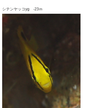
シテンヤッコyg -23ｍ