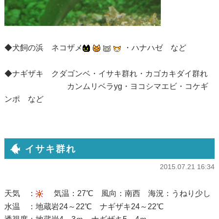
◆犬飼の浜 ネコザメ
・ハナハゼ など
◆ナギザキ クダゴンベ・イサキ群れ・カゴカキダイ群れ
カンムリベラyg・ヨコシマエビ・コケギ
ンポ など
イサキ群れ
2015.07.21 16:34
天気 ：
気温：27℃ 風向：南西 海況：うねり少し
水温 ：地蔵岩24～22℃ ナギザキ24～22℃