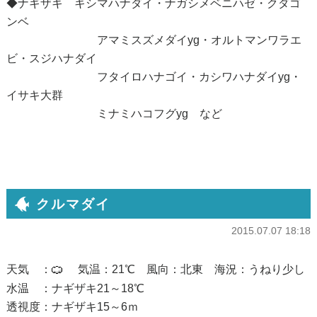
◆ナギザキ キシマハナダイ・ナガシメベニハゼ・クダゴ
ンベ
アマミスズメダイyg・オルトマンワラエ
ビ・スジハナダイ
フタイロハナゴイ・カシワハナダイyg・
イサキ大群
ミナミハコフグyg など
クルマダイ
2015.07.07 18:18
天気 ：
気温：21℃ 風向：北東 海況：うねり少し
水温 ：ナギザキ21～18℃
透視度：ナギザキ15～6ｍ