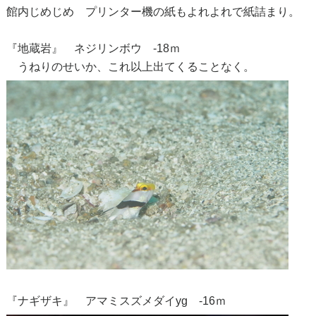
館内じめじめ プリンター機の紙もよれよれで紙詰まり。
『地蔵岩』 ネジリンボウ -18ｍ
うねりのせいか、これ以上出てくることなく。
『ナギザキ』 アマミスズメダイyg -16ｍ