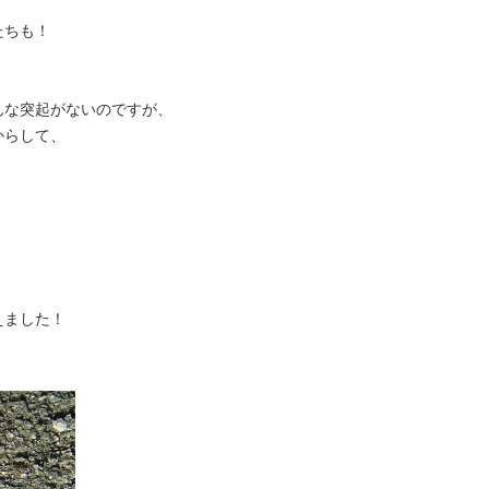
たちも！
、
んな突起がないのですが、
からして、
えました！