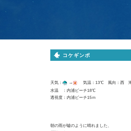
コケギンポ
天気：
→
気温：13℃ 風向：西 
水温 ：内浦ビーチ18℃
透視度：内浦ビーチ15ｍ
朝の雨が嘘のように晴れました、