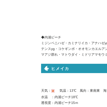
◆内浦ビーチ
ミジンベニハゼ・カミナリイカ・アナハゼy
テンスyg・コケギンポ・オオモンカエルア
マアジ群れ・マトウダイ・ミドリアマモウ
ヒメイカ
天気：
気温：13℃ 風向：東南東 海
水温 ：内浦ビーチ18℃
透視度：内浦ビーチ15ｍ