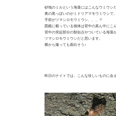
砂地のミルという海藻にはこんなウミウシ
奥の黒っぽいのがミドリアマモウミウシで
手前がツマシロモウミウシ、、、？
図鑑に載っている個体は背中の真ん中にこ
背中の突起部分の類似点やついている海藻
ツマシロモウミウシだと思います。
横から撮っても面白そう♪
昨日のナイトでは、こんな珍しいものに会