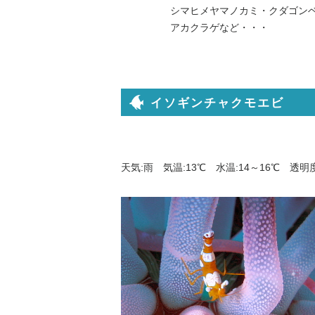
シマヒメヤマノカミ・クダゴンベ
アカクラゲなど・・・
イソギンチャクモエビ
天気:雨 気温:13℃ 水温:14～16℃ 透明