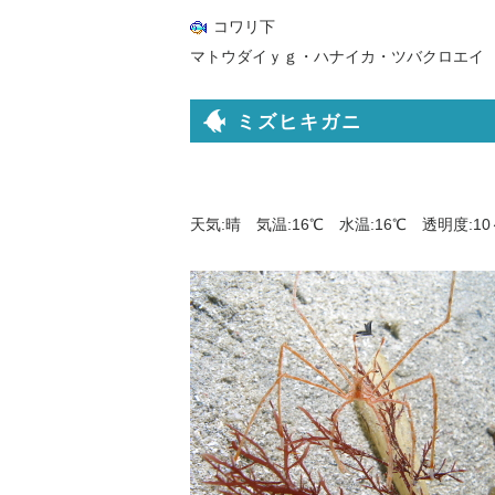
コワリ下
マトウダイｙｇ・ハナイカ・ツバクロエイ
ミズヒキガニ
天気:晴 気温:16℃ 水温:16℃ 透明度:1