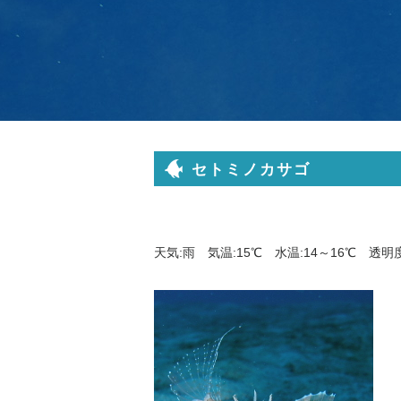
セトミノカサゴ
天気:雨 気温:15℃ 水温:14～16℃ 透明