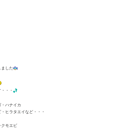
しました
す・・・
ゴ・ハナイカ
ヒラタエイなど・・・
ャクモエビ