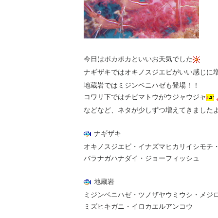
今日はポカポカといいお天気でした
ナギザキではオキノスジエビがいい感じに
地蔵岩ではミジンベニハゼも登場！！
コワリ下ではチビマトウがウジャウジャ
などなど、ネタが少しずつ増えてきました
ナギザキ
オキノスジエビ・イナズマヒカリイシモチ
バラナガハナダイ・ジョーフィッシュ
地蔵岩
ミジンベニハゼ・ツノザヤウミウシ・メジ
ミズヒキガニ・イロカエルアンコウ