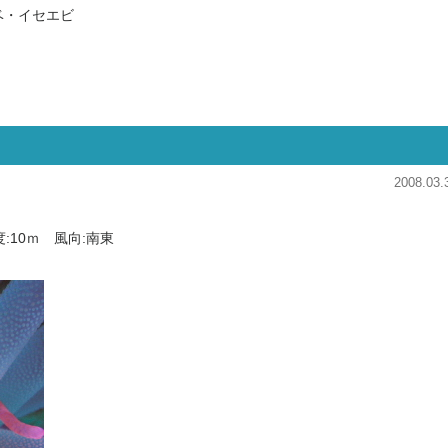
・イセエビ
2008.03.
度:10ｍ 風向:南東