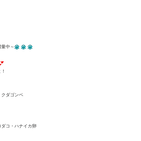
増量中～
よ！
・クダゴンベ
ロダコ・ハナイカ卵