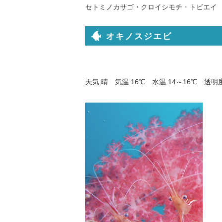
セトミノカサゴ・クロイシモチ・トビエイ
オキノスジエビ
天気:晴 気温:16℃ 水温:14～16℃ 透明