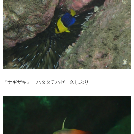
『ナギザキ』 ハタタテハゼ 久しぶり