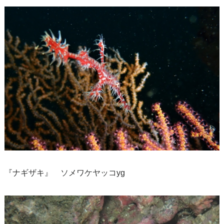
『ナギザキ』 ソメワケヤッコyg