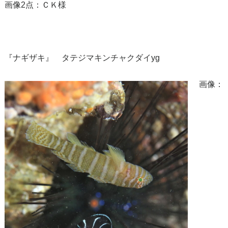
画像2点：ＣＫ様
『ナギザキ』 タテジマキンチャクダイyg
画像：