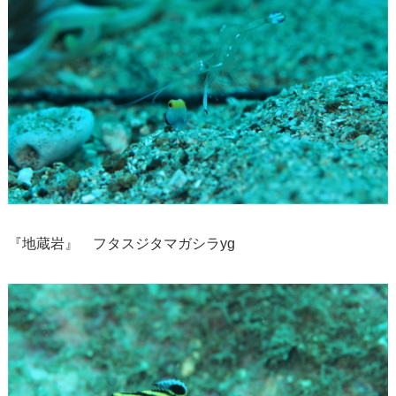
『地蔵岩』 フタスジタマガシラyg