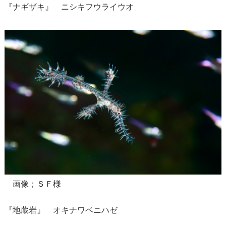
『ナギザキ』 ニシキフウライウオ
画像；ＳＦ様
『地蔵岩』 オキナワベニハゼ