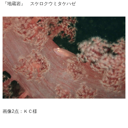
『地蔵岩』 スケロクウミタケハゼ
画像2点：ＫＣ様