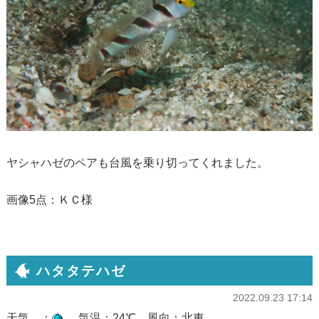
ヤシャハゼのペアも台風を乗り切ってくれました。
画像5点：ＫＣ様
ハタタテハゼ
2022.09.23 17:14
天気 ：
気温：24℃ 風向：北東