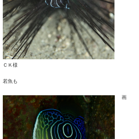
ＣＫ様
若魚も
画