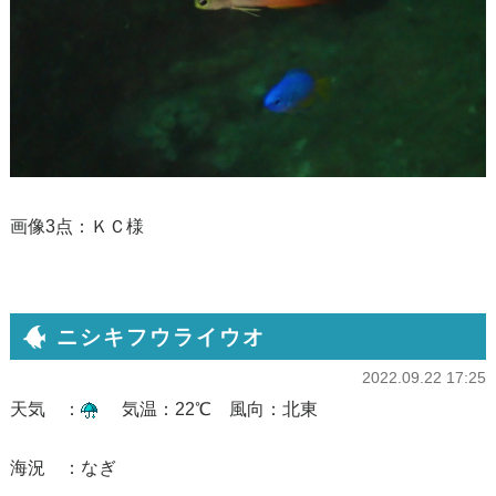
画像3点：ＫＣ様
ニシキフウライウオ
2022.09.22 17:25
天気 ：
気温：22℃ 風向：北東
海況 ：なぎ